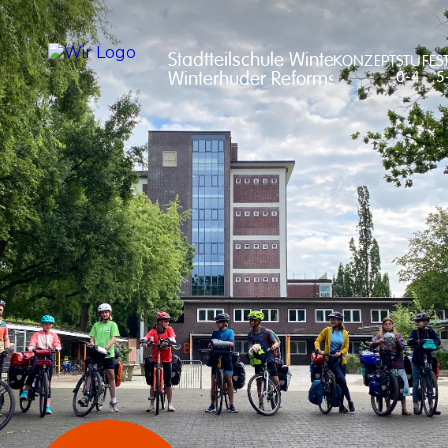
Stadtteilschule Winterhude

KONZEPT
STUFE
S
Winterhuder Reformschule
0-4
5