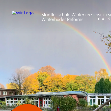
Stadtteilschule Winterhude

KONZEPT
STUFE
S
Winterhuder Reformschule
0-4
5