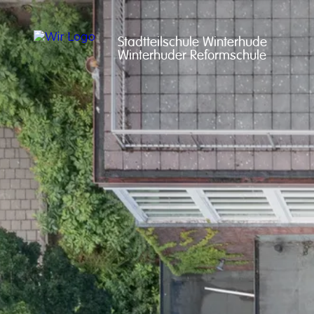
Stadtteilschule Winterhude

Winterhuder Reformschule